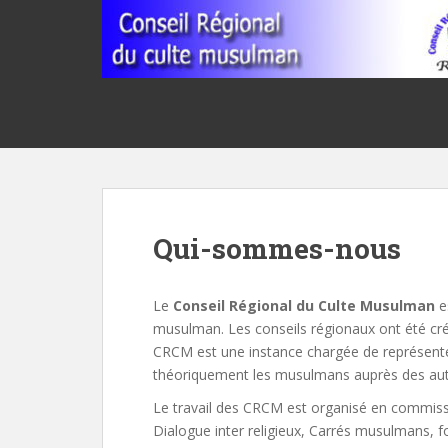
S
k
i
p
t
o
m
a
i
n
Qui-sommes-nous
c
o
n
Le
Conseil Régional du Culte Musulman
es
t
musulman. Les conseils régionaux ont été cr
e
CRCM est une instance chargée de représenter 
n
théoriquement les musulmans auprès des aut
t
Le travail des CRCM est organisé en commissio
Dialogue inter religieux, Carrés musulmans, 