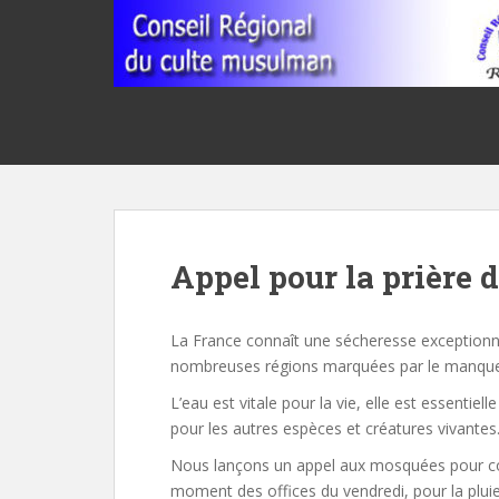
S
k
i
p
t
o
m
a
i
n
Appel pour la prière d
c
o
n
La France connaît une sécheresse exceptionne
t
nombreuses régions marquées par le manque 
e
n
L’eau est vitale pour la vie, elle est essentie
t
pour les autres espèces et créatures vivantes
Nous lançons un appel aux mosquées pour con
moment des offices du vendredi, pour la pluie, 