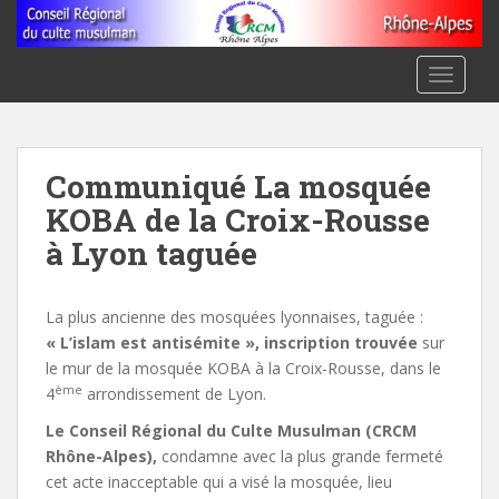
S
k
i
TOGGLE
p
t
o
m
Communiqué La mosquée
a
KOBA de la Croix-Rousse
i
n
à Lyon taguée
c
o
La plus ancienne des mosquées lyonnaises, taguée :
n
« L’islam est antisémite », inscription trouvée
sur
t
le mur de la mosquée KOBA à la Croix-Rousse, dans le
e
ème
4
arrondissement de Lyon.
n
t
Le Conseil Régional du Culte Musulman (CRCM
Rhône-Alpes),
condamne avec la plus grande fermeté
cet acte inacceptable qui a visé la mosquée, lieu