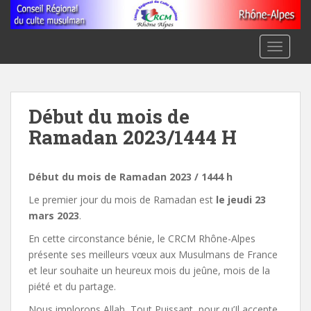
S
k
i
TOGGLE
p
t
o
m
Début du mois de
a
Ramadan 2023/1444 H
i
n
c
Début du mois de Ramadan 2023 / 1444 h
o
n
Le premier jour du mois de Ramadan est
le jeudi 23
t
mars 2023
.
e
En cette circonstance bénie, le CRCM Rhône-Alpes
n
présente ses meilleurs vœux aux Musulmans de France
t
et leur souhaite un heureux mois du jeûne, mois de la
piété et du partage.
Nous implorons Allah, Tout Puissant, pour qu’Il accepte