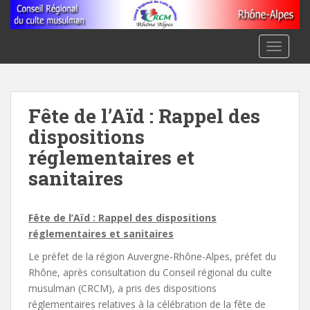
S
k
i
TOGGLE
p
t
o
m
Fête de l’Aïd : Rappel des
a
dispositions
i
n
réglementaires et
c
sanitaires
o
n
t
Fête de l’Aïd : Rappel des dispositions
e
réglementaires et sanitaires
n
Le préfet de la région Auvergne-Rhône-Alpes, préfet du
t
Rhône, après consultation du Conseil régional du culte
musulman (CRCM), a pris des dispositions
réglementaires relatives à la célébration de la fête de